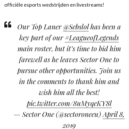
officiële esports wedstrijden en livestreams!
Our Top Laner
@Sebslol
has been a
key part of our
#LeagueofLegends
main roster, but it’s time to bid him
farewell as he leaves Sector One to
pursue other opportunities. Join us
in the comments to thank him and
wish him all the best!
pic.twitter.com/8uMyqeKY8l
— Sector One (@sectoroneeu)
April 8,
2019