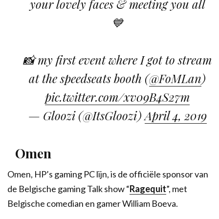
your lovely faces & meeting you all
💙
📸 my first event where I got to stream
at the speedseats booth (
@FoMLan
)
pic.twitter.com/xv09B4S27m
— Gloozi (@ItsGloozi)
April 4, 2019
Omen
Omen, HP’s gaming PC lijn, is de officiële sponsor van
de Belgische gaming Talk show “
Ragequit
”, met
Belgische comedian en gamer William Boeva.